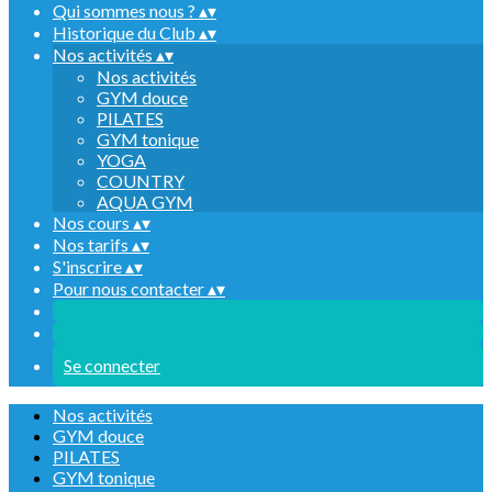
Qui sommes nous ?
▴
▾
Historique du Club
▴
▾
Nos activités
▴
▾
Nos activités
GYM douce
PILATES
GYM tonique
YOGA
COUNTRY
AQUA GYM
Nos cours
▴
▾
Nos tarifs
▴
▾
S'inscrire
▴
▾
Pour nous contacter
▴
▾
Se connecter
Nos activités
GYM douce
PILATES
GYM tonique