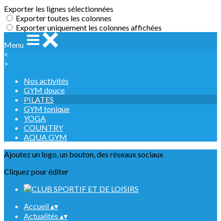
Exporter les lignes sélectionnées
Exporter toutes les colonnes
Exporter uniquement les colonnes affichées
Menu
<
>
Nos activités
GYM douce
PILATES
GYM tonique
YOGA
COUNTRY
AQUA GYM
Ajoutez un logo, un bouton, des réseaux sociaux
Cliquez pour éditer
Accueil
▴
▾
Actualités
▴
▾