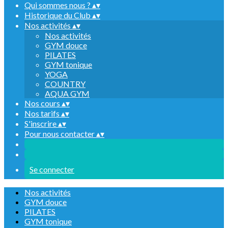
Qui sommes nous ?
▴
▾
Historique du Club
▴
▾
Nos activités
▴
▾
Nos activités
GYM douce
PILATES
GYM tonique
YOGA
COUNTRY
AQUA GYM
Nos cours
▴
▾
Nos tarifs
▴
▾
S'inscrire
▴
▾
Pour nous contacter
▴
▾
Se connecter
Nos activités
GYM douce
PILATES
GYM tonique